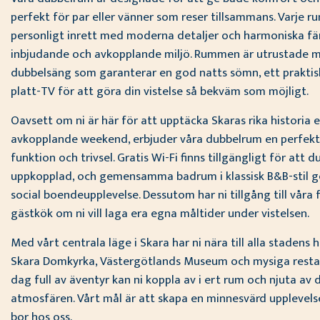
perfekt för par eller vänner som reser tillsammans. Varje r
personligt inrett med moderna detaljer och harmoniska fä
inbjudande och avkopplande miljö. Rummen är utrustade m
dubbelsäng som garanterar en god natts sömn, ett praktis
platt-TV för att göra din vistelse så bekväm som möjligt.
Oavsett om ni är här för att upptäcka Skaras rika historia e
avkopplande weekend, erbjuder våra dubbelrum en perfekt
funktion och trivsel. Gratis Wi-Fi finns tillgängligt för att 
uppkopplad, och gemensamma badrum i klassisk B&B-stil ge
social boendeupplevelse. Dessutom har ni tillgång till våra 
gästkök om ni vill laga era egna måltider under vistelsen.
Med vårt centrala läge i Skara har ni nära till alla stadens
Skara Domkyrka, Västergötlands Museum och mysiga restau
dag full av äventyr kan ni koppla av i ert rum och njuta av
atmosfären. Vårt mål är att skapa en minnesvärd upplevels
bor hos oss.