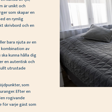
um är unikt och
rger som skapar en
ed en rymlig
kt skrivbord och en
ller bara njuta av en
 kombination av
du ska kunna hålla dig
r en autentisk och
fullt utrustade
 höjdpunkter, som
ranger. Efter en
 den rogivande
e för varje gäst som