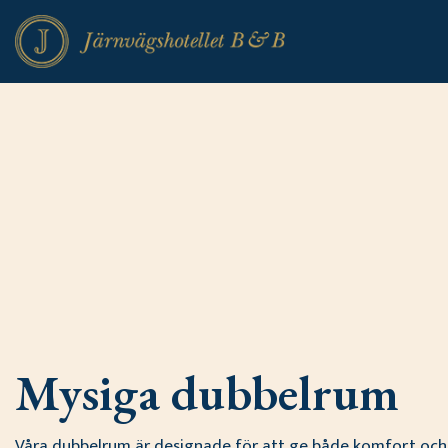
Mysiga dubbelrum
Våra dubbelrum är designade för att ge både komfort och e